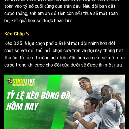
toàn vào tỷ số cuối cùng của trận đấu. Nếu đội bạn đặt
cược thắng, anh em ăn đủ tiền còn nếu thua sẽ mất toàn
bộ, kết quả hòa sẽ được hoàn tiền.
Kèo Chấp ¼
Kèo 0.25 là lựa chọn phổ biến khi một đội nhỉnh hơn đôi
chút so với đối thủ, nếu chọn cửa trên và đội này thắng bet
thủ ăn đủ tiền. Trường hợp trận đấu hòa anh em sẽ mất nửa
cược trong khi cược cho đội cửa dưới sẽ được ăn một nửa.