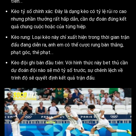
tiên…
Kèo tỷ số chính xác: Đây là dạng kèo có tỷ lệ rủi ro cao
nhưng phần thưởng rất hấp dẫn, cần dự đoán đúng kết
quả chung cuộc hoặc của từng hiệp.
Kèo rung: Loại kèo này chỉ xuất hiện trong thời gian trận
đấu đang diễn ra, anh em có thể cược rung bàn thắng,
phạt góc, thẻ phạt…
Kèo đội ghi bàn đầu tiên: Với hình thức này bet thủ cần
dự đoán đội nào sẽ mở tỷ số trước, sự chênh lệch về
trình độ sẽ quyết định kết quả trận đấu.