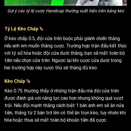
Gợi ý các tỷ lệ cược Handicap thường xuất hiện trên bảng kèo
Tỷ Lệ Kèo Chấp ½
Ở kèo chấp 0.5, đội cửa trên buộc phải giành chiến thắng
nếu anh em muốn thắng cược. Trường hợp trận đấu kết thúc
với tỷ số hòa hoặc đội cửa dưới thắng, bạn sẽ mất toàn bộ
tiền nếu chọn cửa trên. Ngược lại khi cược cửa dưới trong
hai trường hợp này cược thủ sẽ thắng đủ kèo.
Kèo Chấp ¾
Kèo 0.75 thường thấy ở những trận đấu mà đội cửa trên
được đánh giá với năng lực cao hơn nhưng không quá vượt
trội. Nếu đội mạnh thắng cách biệt 1 bàn anh em sẽ ăn nửa
tiền, thắng từ 2 bàn trở lên có thể ăn trọn kèo, tuy nhiên khi
hòa hoặc thua sẽ mất toàn bộ khoản tiền đã cược.