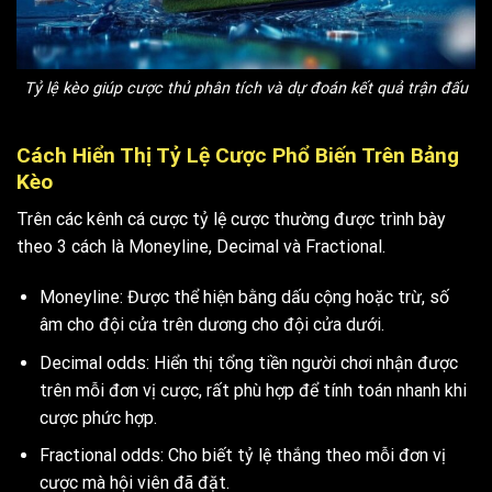
Tỷ lệ kèo giúp cược thủ phân tích và dự đoán kết quả trận đấu
Cách Hiển Thị Tỷ Lệ Cược Phổ Biến Trên Bảng
Kèo
Trên các kênh cá cược tỷ lệ cược thường được trình bày
theo 3 cách là Moneyline, Decimal và Fractional.
Moneyline: Được thể hiện bằng dấu cộng hoặc trừ, số
âm cho đội cửa trên dương cho đội cửa dưới.
Decimal odds: Hiển thị tổng tiền người chơi nhận được
trên mỗi đơn vị cược, rất phù hợp để tính toán nhanh khi
cược phức hợp.
Fractional odds: Cho biết tỷ lệ thắng theo mỗi đơn vị
cược mà hội viên đã đặt.