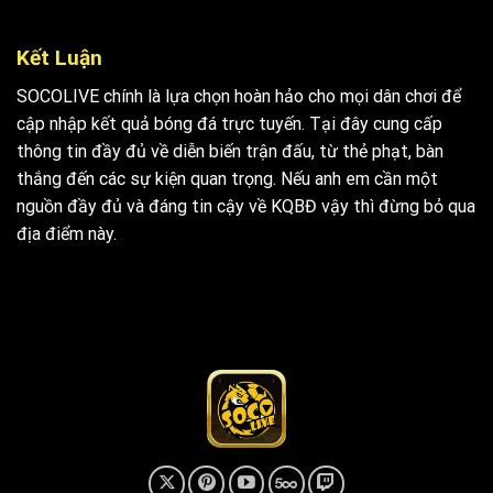
Kết Luận
SOCOLIVE chính là lựa chọn hoàn hảo cho mọi dân chơi để
cập nhập
kết quả bóng đá
trực tuyến. Tại đây cung cấp
thông tin đầy đủ về diễn biến trận đấu, từ thẻ phạt, bàn
thắng đến các sự kiện quan trọng. Nếu anh em cần một
nguồn đầy đủ và đáng tin cậy về KQBĐ vậy thì đừng bỏ qua
địa điểm này.