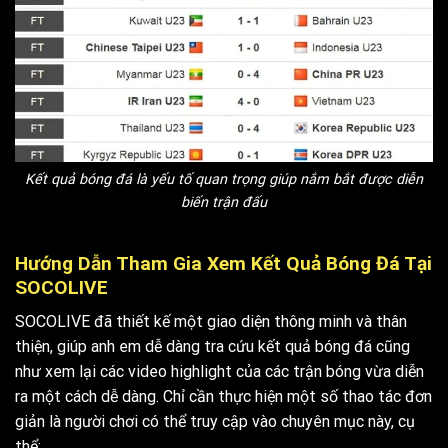
Kết quả bóng đá là yếu tố quan trọng giúp nắm bắt được diễn
biến trận đấu
Hướng Dẫn Tham Gia Xem Kết Quả Bóng Đá Tại
SOCOLIVE
SOCOLIVE đã thiết kế một giao diện thông minh và thân
thiện, giúp anh em dễ dàng tra cứu
kết quả bóng đá
cũng
như xem lại các video highlight của các trận bóng vừa diễn
ra một cách dễ dàng. Chỉ cần thực hiện một số thao tác đơn
giản là người chơi có thể truy cập vào chuyên mục này, cụ
thể: