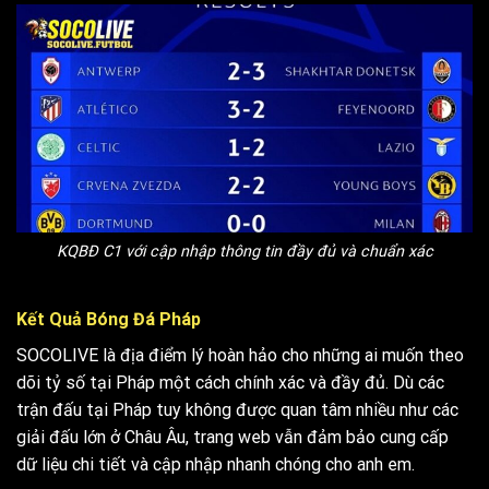
KQBĐ C1 với cập nhập thông tin đầy đủ và chuẩn xác
Kết Quả Bóng Đá Pháp
SOCOLIVE là địa điểm lý hoàn hảo cho những ai muốn theo
dõi tỷ số tại Pháp một cách chính xác và đầy đủ. Dù các
trận đấu tại Pháp tuy không được quan tâm nhiều như các
giải đấu lớn ở Châu Âu, trang web vẫn đảm bảo cung cấp
dữ liệu chi tiết và cập nhập nhanh chóng cho anh em.