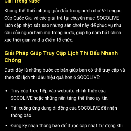
Giải Trong Nước
Không thể thiếu những giải đấu trong nước như V-League,
Cúp Quốc Gia, và các giải trẻ tại chuyên mục. SOCOLIVE
luôn cập nhật sát sao những sân chơi này để phục vụ nhu
cầu của người hâm mộ trong nước, giúp họ nắm bắt chính
xác thời gian và địa điểm tổ chức.
Giải Pháp Giúp Truy Cập Lịch Thi Đấu Nhanh
Chóng
Dưới đây là những bước cơ bản giúp bạn có thể truy cập và
theo dõi lịch thi đấu hiệu quả hơn ở SOCOLIVE:
Truy cập trực tiếp vào website chính thức của
SOCOLIVE hoặc những nền tảng thể thao uy tín.
Tải xuống ứng dụng di động của SOCOLIVE để nhận
thông báo.
Đăng ký nhận thông báo để được cập nhật tự động khi