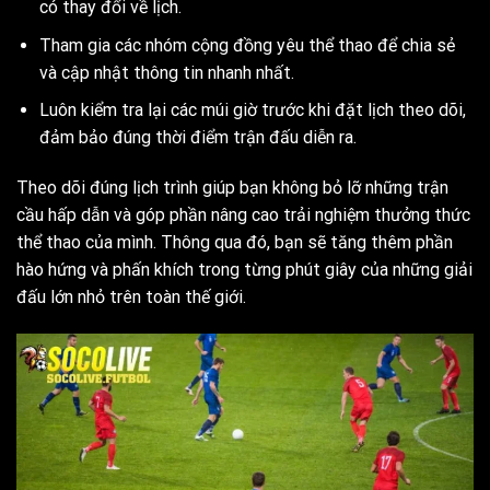
có thay đổi về lịch.
Tham gia các nhóm cộng đồng yêu thể thao để chia sẻ
và cập nhật thông tin nhanh nhất.
Luôn kiểm tra lại các múi giờ trước khi đặt lịch theo dõi,
đảm bảo đúng thời điểm trận đấu diễn ra.
Theo dõi đúng lịch trình giúp bạn không bỏ lỡ những trận
cầu hấp dẫn và góp phần nâng cao trải nghiệm thưởng thức
thể thao của mình. Thông qua đó, bạn sẽ tăng thêm phần
hào hứng và phấn khích trong từng phút giây của những giải
đấu lớn nhỏ trên toàn thế giới.