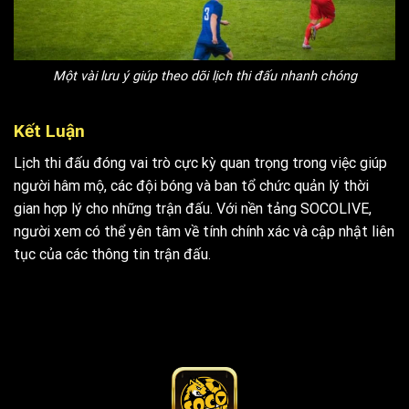
Một vài lưu ý giúp theo dõi lịch thi đấu nhanh chóng
Kết Luận
Lịch thi đấu đóng vai trò cực kỳ quan trọng trong việc giúp
người hâm mộ, các đội bóng và ban tổ chức quản lý thời
gian hợp lý cho những trận đấu. Với nền tảng SOCOLIVE,
người xem có thể yên tâm về tính chính xác và cập nhật liên
tục của các thông tin trận đấu.